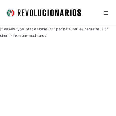
Ir
Main
al
Men
contenido
[fileaway type=»table» base=»4″ paginate=»true» pagesize=»15″
directories=»on» mod=»no»]