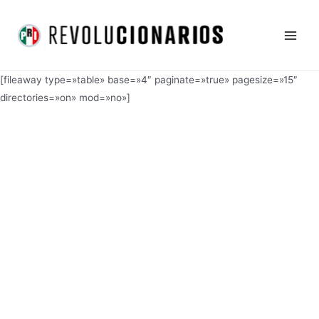
Ir
Main
al
Men
contenido
[fileaway type=»table» base=»4″ paginate=»true» pagesize=»15″
directories=»on» mod=»no»]