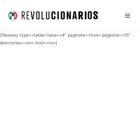
Ir
Main
al
Men
contenido
[fileaway type=»table» base=»4″ paginate=»true» pagesize=»15″
directories=»on» mod=»no»]