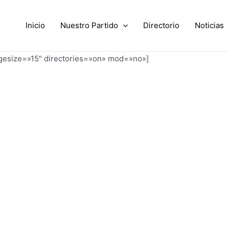
Inicio
Nuestro Partido
Directorio
Noticias
agesize=»15″ directories=»on» mod=»no»]