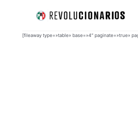
Ir
al
contenido
[fileaway type=»table» base=»4″ paginate=»true» p