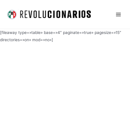
Ir
Main
al
Men
contenido
[fileaway type=»table» base=»4″ paginate=»true» pagesize=»15″
directories=»on» mod=»no»]