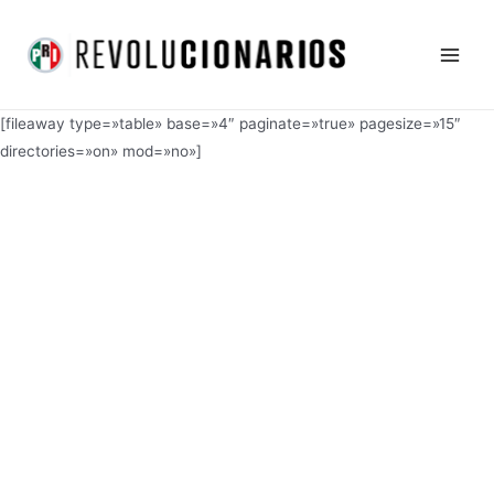
Ir
Main
al
Men
contenido
[fileaway type=»table» base=»4″ paginate=»true» pagesize=»15″
directories=»on» mod=»no»]