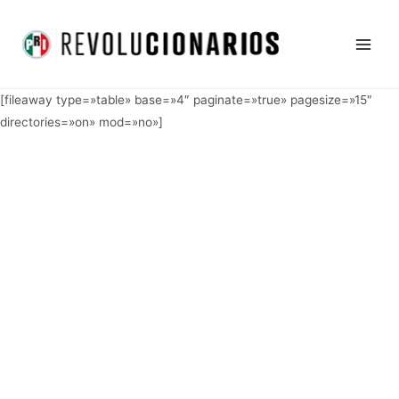
Ir
Main
al
Men
contenido
[fileaway type=»table» base=»4″ paginate=»true» pagesize=»15″
directories=»on» mod=»no»]