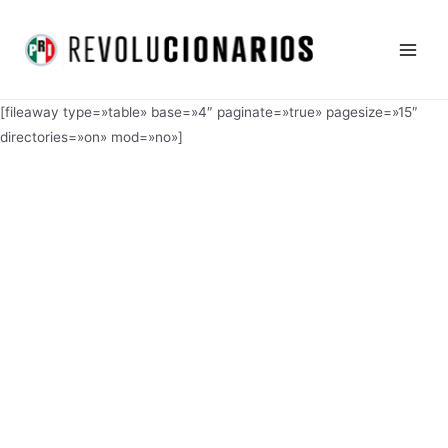
Ir
Main
al
Men
contenido
[fileaway type=»table» base=»4″ paginate=»true» pagesize=»15″
directories=»on» mod=»no»]