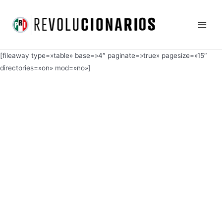
Ir
Main
al
Men
contenido
[fileaway type=»table» base=»4″ paginate=»true» pagesize=»15″
directories=»on» mod=»no»]