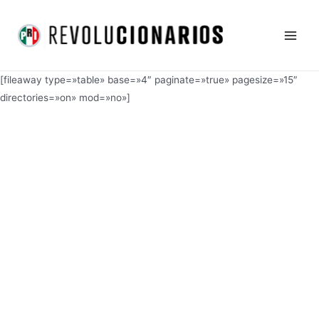
Ir
Main
al
Men
contenido
[fileaway type=»table» base=»4″ paginate=»true» pagesize=»15″
directories=»on» mod=»no»]