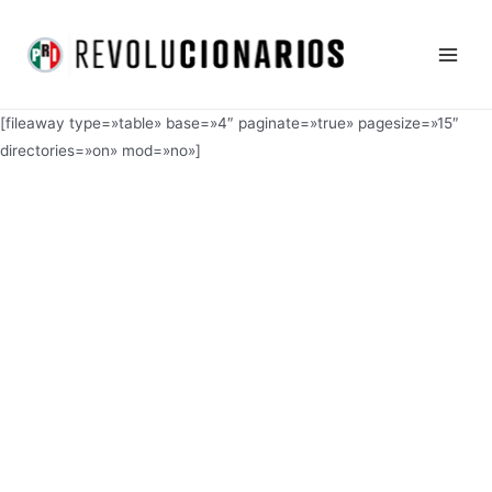
Ir
Main
al
Men
contenido
[fileaway type=»table» base=»4″ paginate=»true» pagesize=»15″
directories=»on» mod=»no»]