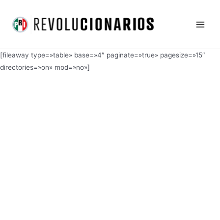
Ir
Main
al
Men
contenido
[fileaway type=»table» base=»4″ paginate=»true» pagesize=»15″
directories=»on» mod=»no»]