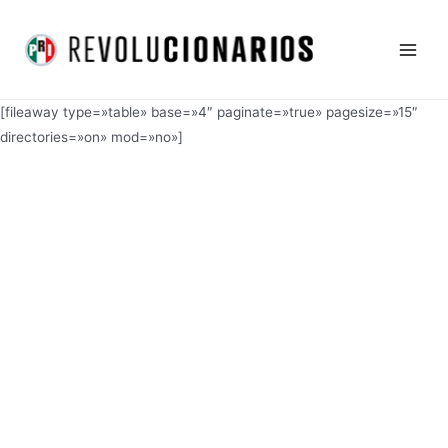
Ir
Main
al
Men
contenido
[fileaway type=»table» base=»4″ paginate=»true» pagesize=»15″
directories=»on» mod=»no»]