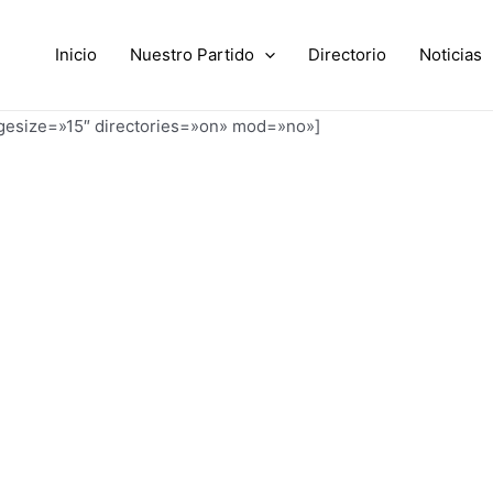
Inicio
Nuestro Partido
Directorio
Noticias
agesize=»15″ directories=»on» mod=»no»]