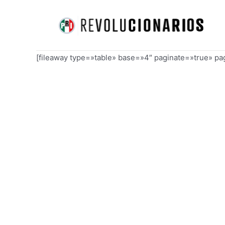
Ir
al
contenido
[fileaway type=»table» base=»4″ paginate=»true» p