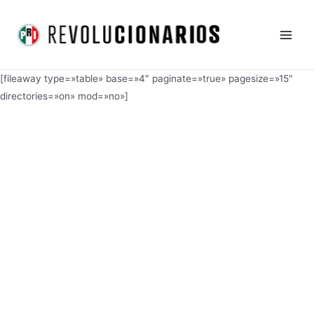
Ir
Main
al
Men
contenido
[fileaway type=»table» base=»4″ paginate=»true» pagesize=»15″
directories=»on» mod=»no»]