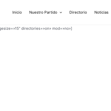
Inicio
Nuestro Partido
Directorio
Noticias
agesize=»15″ directories=»on» mod=»no»]