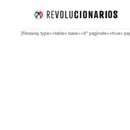
Ir
al
contenido
[fileaway type=»table» base=»4″ paginate=»true» p