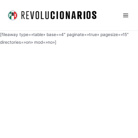
Ir
Main
al
Men
contenido
[fileaway type=»table» base=»4″ paginate=»true» pagesize=»15″
directories=»on» mod=»no»]