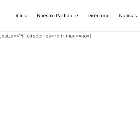
Inicio
Nuestro Partido
Directorio
Noticias
agesize=»15″ directories=»on» mod=»no»]