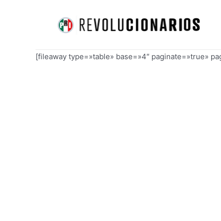
Ir
al
contenido
[fileaway type=»table» base=»4″ paginate=»true» p