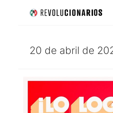
Ir
al
contenido
20 de abril de 20
Aprueba
PRI
en
comisiones
prohibición