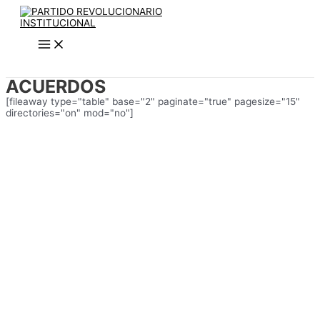
Main
Ir
Menu
al
contenido
ACUERDOS
[fileaway type="table" base="2" paginate="true" pagesize="15"
directories="on" mod="no"]