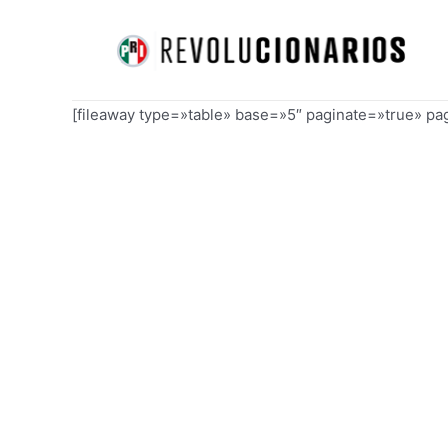
Ir
al
contenido
[fileaway type=»table» base=»5″ paginate=»true» p