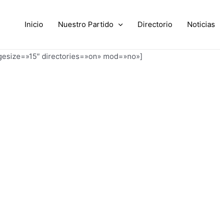
Inicio
Nuestro Partido
Directorio
Noticias
agesize=»15″ directories=»on» mod=»no»]