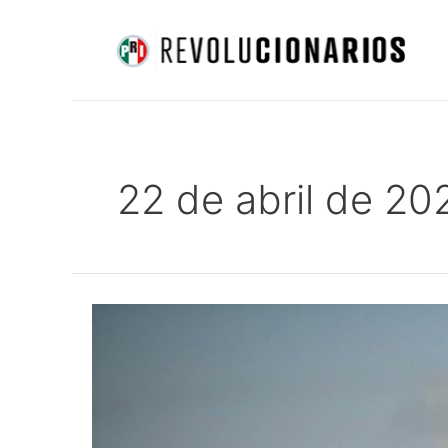
Ir
al
contenido
22 de abril de 20
Alejandra
Del
Moral,
opción
de