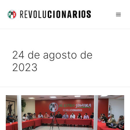
Ir
Main
al
Men
contenido
24 de agosto de
2023
Cambiar
la
sociedad
para
bien