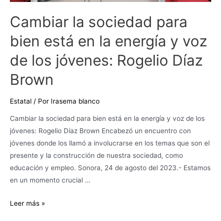
está
Cambiar la sociedad para
en
la
bien está en la energía y voz
energía
de los jóvenes: Rogelio Díaz
y
voz
Brown
de
los
Estatal
/ Por
Irasema blanco
jóvenes:
Cambiar la sociedad para bien está en la energía y voz de los
Rogelio
jóvenes: Rogelio Díaz Brown Encabezó un encuentro con
Díaz
jóvenes donde los llamó a involucrarse en los temas que son el
Brown
presente y la construcción de nuestra sociedad, como
educación y empleo. Sonora, 24 de agosto del 2023.- Estamos
en un momento crucial …
Leer más »