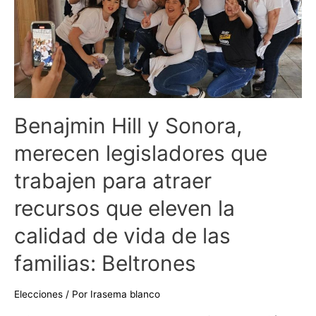
trabajen
para
atraer
recursos
que
eleven
Benajmin Hill y Sonora,
la
calidad
merecen legisladores que
de
trabajen para atraer
vida
de
recursos que eleven la
las
familias:
calidad de vida de las
Beltrones
familias: Beltrones
Elecciones
/ Por
Irasema blanco