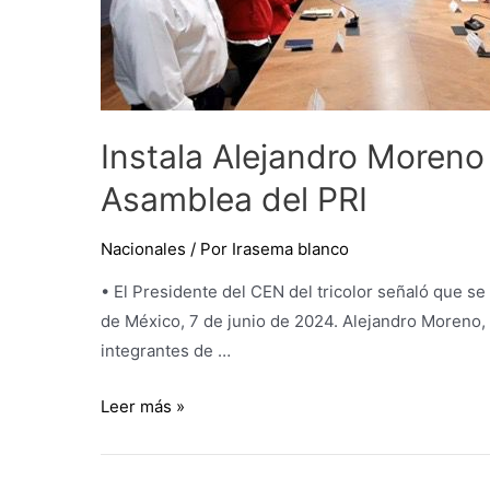
Nacional
Organizadora
de
la
XXIV
Instala Alejandro Moreno
Asamblea
del
Asamblea del PRI
PRI
Nacionales
/ Por
Irasema blanco
• El Presidente del CEN del tricolor señaló que se
de México, 7 de junio de 2024. Alejandro Moreno, P
integrantes de …
Leer más »