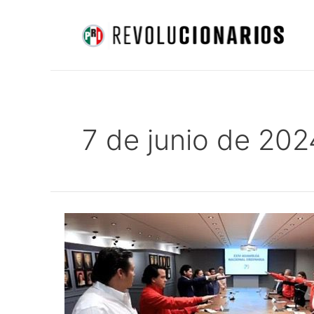
Ir
al
contenido
7 de junio de 202
Instala
Alejandro
Moreno
la
Coordinación