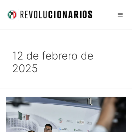
Ir
Main
al
Men
contenido
12 de febrero de
2025
Urgente,
la
creación
de
la