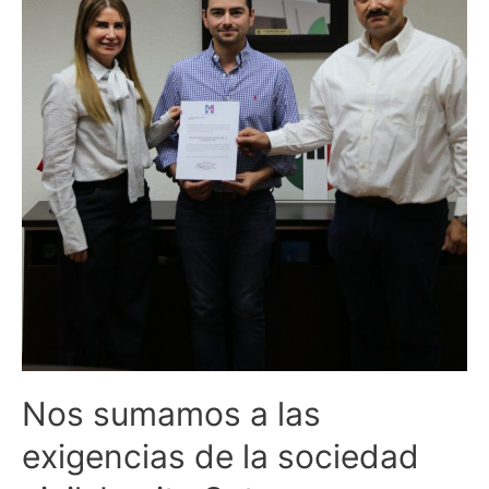
de
la
sociedad
civil:
Lupita
Soto
Nos sumamos a las
exigencias de la sociedad