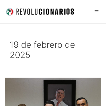
Ir
Main
al
Men
contenido
19 de febrero de
2025
Nos
sumamos
a
las
exigencias