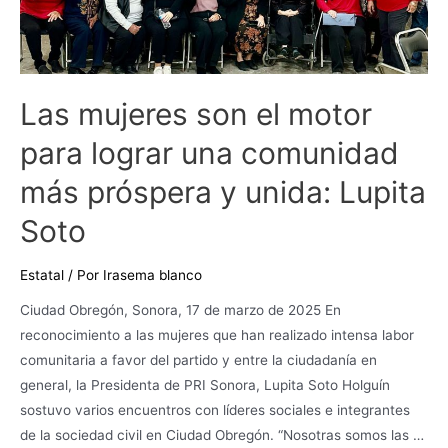
una
comunidad
más
próspera
Las mujeres son el motor
y
para lograr una comunidad
unida:
Lupita
más próspera y unida: Lupita
Soto
Soto
Estatal
/ Por
Irasema blanco
Ciudad Obregón, Sonora, 17 de marzo de 2025 En
reconocimiento a las mujeres que han realizado intensa labor
comunitaria a favor del partido y entre la ciudadanía en
general, la Presidenta de PRI Sonora, Lupita Soto Holguín
sostuvo varios encuentros con líderes sociales e integrantes
de la sociedad civil en Ciudad Obregón. “Nosotras somos las …