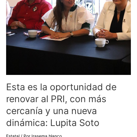
PRI,
con
más
cercanía
y
una
nueva
dinámica:
Lupita
Soto
Esta es la oportunidad de
renovar al PRI, con más
cercanía y una nueva
dinámica: Lupita Soto
Estatal
/ Por
Irasema blanco