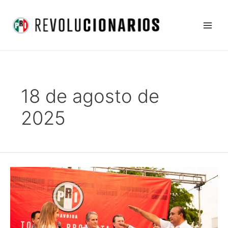
Ir
Main
al
Men
contenido
18 de agosto de
2025
El
PRI
está
de
pie,