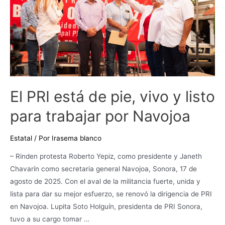
vivo
y
listo
para
trabajar
por
Navojoa
El PRI está de pie, vivo y listo
para trabajar por Navojoa
Estatal
/ Por
Irasema blanco
– Rinden protesta Roberto Yepiz, como presidente y Janeth
Chavarín como secretaria general Navojoa, Sonora, 17 de
agosto de 2025. Con el aval de la militancia fuerte, unida y
lista para dar su mejor esfuerzo, se renovó la dirigencia de PRI
en Navojoa. Lupita Soto Holguín, presidenta de PRI Sonora,
tuvo a su cargo tomar …