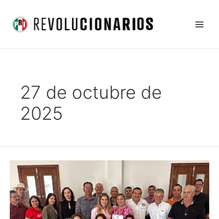
Ir
Main
al
Men
contenido
27 de octubre de
2025
Quien
manda
es
la
gente