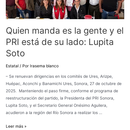
y
el
PRI
está
Quien manda es la gente y el
de
PRI está de su lado: Lupita
su
lado:
Soto
Lupita
Soto
Estatal
/ Por
Irasema blanco
– Se renuevan dirigencias en los comités de Ures, Arizpe,
Huépac, Aconchi y Banamichi Ures, Sonora, 27 de octubre de
2025. Manteniendo el paso firme, conforme el programa de
reestructuración del partido, la Presidenta del PRI Sonora,
Lupita Soto, y el Secretario General Onésimo Aguilera,
acudieron a la región del Río Sonora a realizar los …
Leer más »