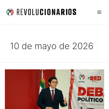
Ir
Main
al
Men
contenido
10 de mayo de 2026
Apuesta
PRI
Sonora
por
juventudes
preparadas
y