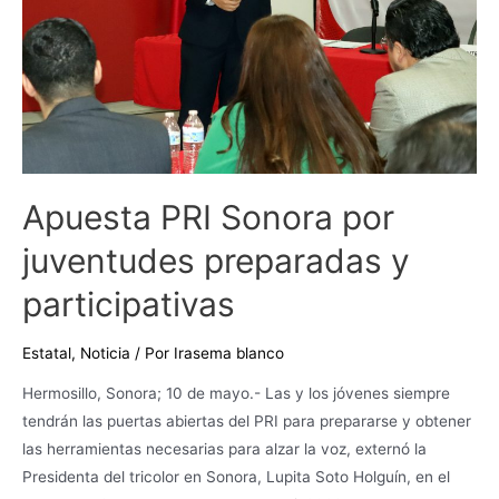
participativas
Apuesta PRI Sonora por
juventudes preparadas y
participativas
Estatal
,
Noticia
/ Por
Irasema blanco
Hermosillo, Sonora; 10 de mayo.- Las y los jóvenes siempre
tendrán las puertas abiertas del PRI para prepararse y obtener
las herramientas necesarias para alzar la voz, externó la
Presidenta del tricolor en Sonora, Lupita Soto Holguín, en el