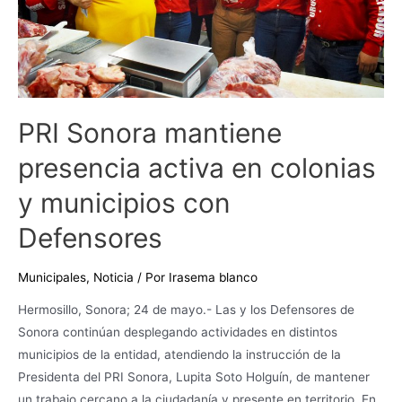
y
municipios
con
Defensores
PRI Sonora mantiene
presencia activa en colonias
y municipios con
Defensores
Municipales
,
Noticia
/ Por
Irasema blanco
Hermosillo, Sonora; 24 de mayo.- Las y los Defensores de
Sonora continúan desplegando actividades en distintos
municipios de la entidad, atendiendo la instrucción de la
Presidenta del PRI Sonora, Lupita Soto Holguín, de mantener
un trabajo cercano a la ciudadanía y presente en territorio. En