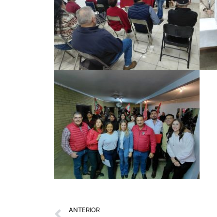
Prev
ANTERIOR