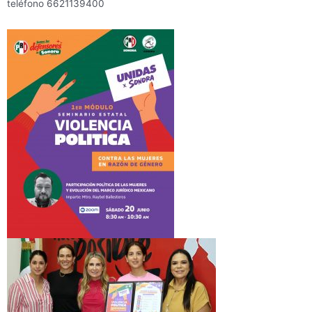
teléfono 6621139400