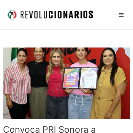
Ir
Main
al
Men
contenido
Convoca PRI Sonora a