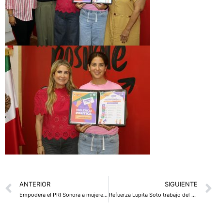
Prev
ANTERIOR
SIGUIENTE
Empodera el PRI Sonora a mujeres del estado con capacitación política
Refuerza Lupita Soto trabajo del PRI en el Sur de Sonora