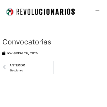
Ir
Main
al
Men
contenido
Convocatorias
noviembre 26, 2025
Prev
ANTERIOR
Elecciones