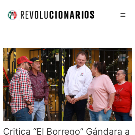
Ir
Main
al
Men
contenido
Critica “El Borrego” Gándara a