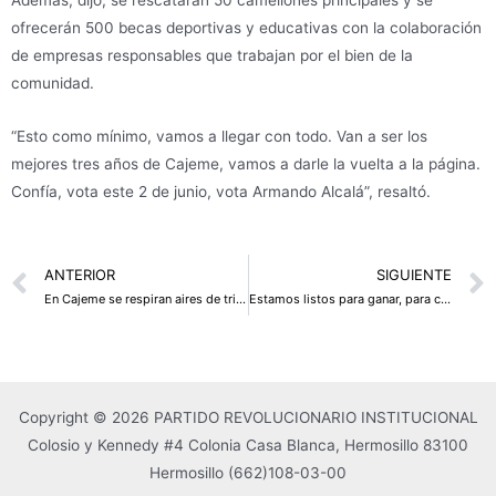
ofrecerán 500 becas deportivas y educativas con la colaboración
de empresas responsables que trabajan por el bien de la
comunidad.
“Esto como mínimo, vamos a llegar con todo. Van a ser los
mejores tres años de Cajeme, vamos a darle la vuelta a la página.
Confía, vota este 2 de junio, vota Armando Alcalá”, resaltó.
Prev
ANTERIOR
SIGUIENTE
En Cajeme se respiran aires de triunfo: Beltrones
Estamos listos para ganar, para cumplir y para dar resultados: “El Borrego” Gándara
Copyright © 2026 PARTIDO REVOLUCIONARIO INSTITUCIONAL
Colosio y Kennedy #4 Colonia Casa Blanca, Hermosillo 83100
Hermosillo
(662)108-03-00