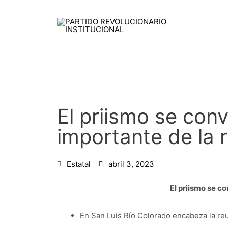
Ir
al
contenido
El priismo se con
importante de la 
Estatal
abril 3, 2023
El priismo se c
En San Luis Río Colorado encabeza la reu