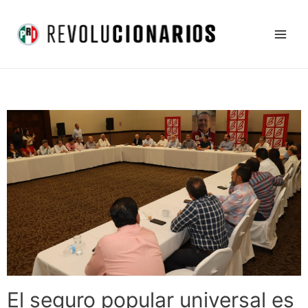
Ir
Main
al
Men
contenido
El seguro popular universal es