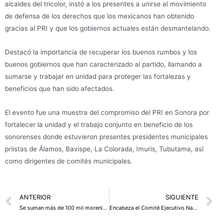
alcaldes del tricolor, instó a los presentes a unirse al movimiento
de defensa de los derechos que los mexicanos han obtenido
gracias al PRI y que los gobiernos actuales están desmantelando.
Destacó la importancia de recuperar los buenos rumbos y los
buenos gobiernos que han caracterizado al partido, llamando a
sumarse y trabajar en unidad para proteger las fortalezas y
beneficios que han sido afectados.
El evento fue una muestra del compromiso del PRI en Sonora por
fortalecer la unidad y el trabajo conjunto en beneficio de los
sonorenses donde estuvieron presentes presidentes municipales
priistas de Álamos, Bavispe, La Colorada, Imuris, Tubutama, así
como dirigentes de comités municipales.
Prev
ANTERIOR
SIGUIENTE
Se suman más de 100 mil morenistas a la campaña de Alejandra Del Moral.
Encabeza el Comité Ejecutivo Nacional del PRI reunión con liderazgos.