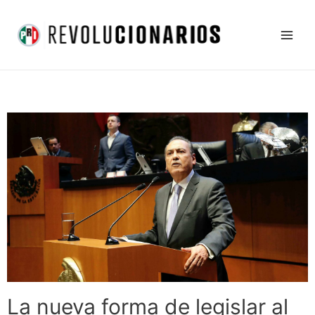
Ir
Main
al
Men
contenido
La nueva forma de legislar al