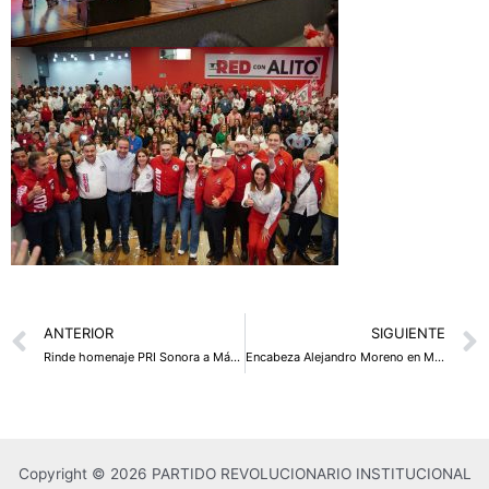
Prev
ANTERIOR
SIGUIENTE
Rinde homenaje PRI Sonora a Mágalo Figueroa
Encabeza Alejandro Moreno en Magdalena de Kino Un homenaje a Luis Donaldo Colosio
Copyright © 2026 PARTIDO REVOLUCIONARIO INSTITUCIONAL