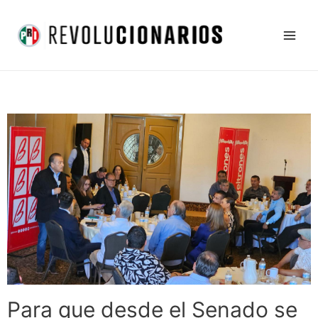
Ir
Main
al
Men
contenido
Para que desde el Senado se