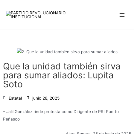
Ir
Main
al
Men
contenido
Que la unidad también sirva
para sumar aliados: Lupita
Soto
Estatal
junio 28, 2025
– Jalil González rinde protesta como Dirigente de PRI Puerto
Peñasco
Altar, Sonora, 28 de junio de 2025