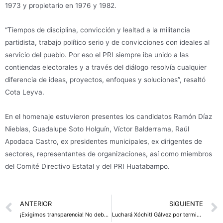
1973 y propietario en 1976 y 1982.
“Tiempos de disciplina, convicción y lealtad a la militancia
partidista, trabajo político serio y de convicciones con ideales al
servicio del pueblo. Por eso el PRI siempre iba unido a las
contiendas electorales y a través del diálogo resolvía cualquier
diferencia de ideas, proyectos, enfoques y soluciones”, resaltó
Cota Leyva.
En el homenaje estuvieron presentes los candidatos Ramón Díaz
Nieblas, Guadalupe Soto Holguín, Víctor Balderrama, Raúl
Apodaca Castro, ex presidentes municipales, ex dirigentes de
sectores, representantes de organizaciones, así como miembros
del Comité Directivo Estatal y del PRI Huatabampo.
Prev
ANTERIOR
SIGUIENTE
¡Exigimos transparencia! No debe molestarle al gobierno la exigencia de información en megaobras como el cambio de vías del tren “fantasma” de Nogales: Beltrones
Luchará Xóchitl Gálvez por terminar con la cultura del odio en el país