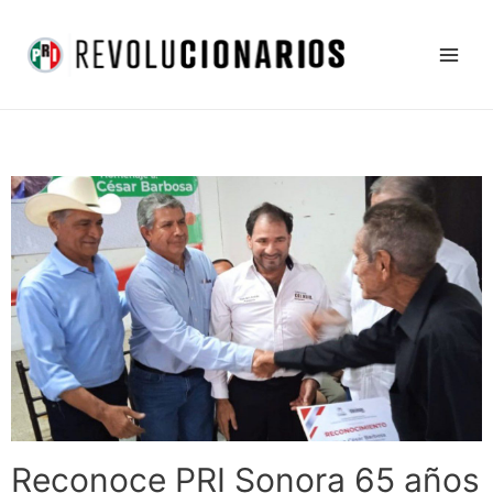
Ir
Main
al
Men
contenido
Reconoce PRI Sonora 65 años