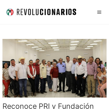
Ir
Main
al
Men
contenido
Reconoce PRI y Fundación