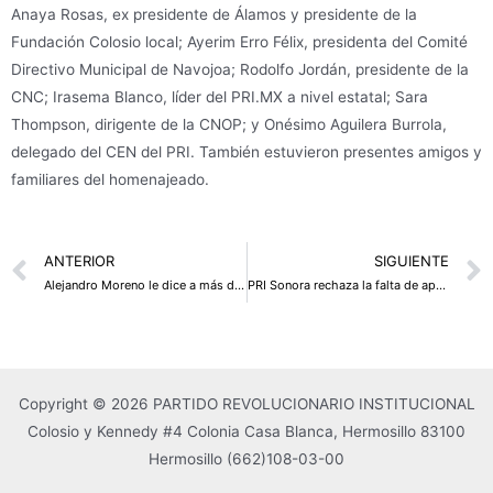
Anaya Rosas, ex presidente de Álamos y presidente de la
Fundación Colosio local; Ayerim Erro Félix, presidenta del Comité
Directivo Municipal de Navojoa; Rodolfo Jordán, presidente de la
CNC; Irasema Blanco, líder del PRI.MX a nivel estatal; Sara
Thompson, dirigente de la CNOP; y Onésimo Aguilera Burrola,
delegado del CEN del PRI. También estuvieron presentes amigos y
familiares del homenajeado.
Prev
ANTERIOR
SIGUIENTE
Alejandro Moreno le dice a más de 100 organizaciones sociales: «Cuenten con el PRI»
PRI Sonora rechaza la falta de apoyo a los productores de maíz y trigo
Copyright © 2026 PARTIDO REVOLUCIONARIO INSTITUCIONAL
Colosio y Kennedy #4 Colonia Casa Blanca, Hermosillo 83100
Hermosillo
(662)108-03-00