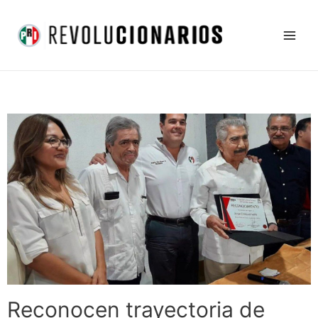
Ir
Main
al
Men
contenido
Reconocen trayectoria de