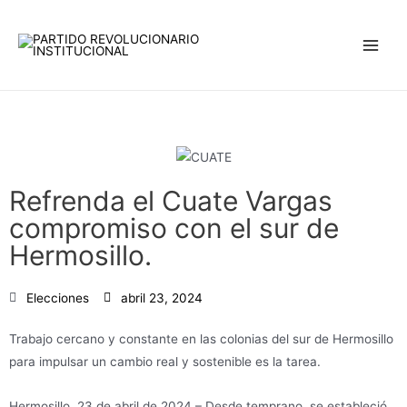
Ir
Main
al
Men
contenido
Refrenda el Cuate Vargas
compromiso con el sur de
Hermosillo.
Elecciones
abril 23, 2024
Trabajo cercano y constante en las colonias del sur de Hermosillo
para impulsar un cambio real y sostenible es la tarea.
Hermosillo, 23 de abril de 2024 – Desde temprano, se estableció