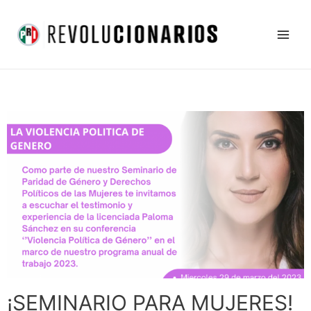
Ir
Main
al
Men
contenido
¡SEMINARIO PARA MUJERES!