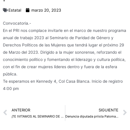
Estatal
marzo 20, 2023
Convocatoria.-
En el PRI nos complace invitarle en el marco de nuestro programa
anual de trabajo 2023 al Seminario de Paridad de Género y
Derechos Políticos de las Mujeres que tendrá lugar el próximo 29
de Marzo del 2023. Dirigido a la mujer sonorense, reforzando el
conocimiento político y fomentando el liderazgo y cultura política,
con el fin de crear mujeres líderes dentro y fuera de la esfera
pública.
Te esperamos en Kennedy 4, Col Casa Blanca. Inicio de registro
4:00 pm
Prev
ANTERIOR
SIGUIENTE
¡TE IVITAMOS AL SEMINARIO DE PARTICIPACIÓN CIUDADANA!
Denuncia diputada priista Paloma Sánchez que 10 millones de mexicanas sufren ciberacoso